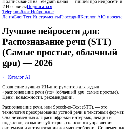
Подписывайся на Telegram-канал — пишем про нейросети и
ИИ сервисы
Подписаться
Telegram-блог Нейроньюс
Лента
Блог
Теги
Инструменты
Глоссарий
Каталог AI
О проекте
Лучшие нейросети для:
Распознавание речи (STT)
(Самые простые, облачный
gpu) — 2026
← Каталог AI
Сравнение лучших ИИ-инструментов для задачи
«распознавание речи (stt)» (облачный gpu, самые простые).
Цены, возможности, рекомендации.
Распознавание речи, или Speech-to-Text (STT), — это
технология преобразования устной речи в текстовый формат.
Она незаменима для расшифровки интервью, лекций и
подкастов, создания субтитров, голосового управления
системами и автоматизации документооборота. Современные