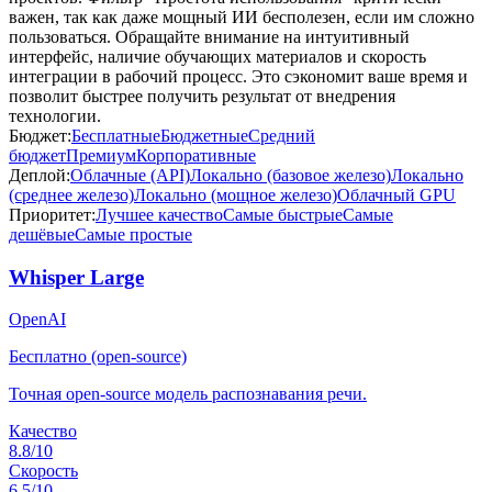
важен, так как даже мощный ИИ бесполезен, если им сложно
пользоваться. Обращайте внимание на интуитивный
интерфейс, наличие обучающих материалов и скорость
интеграции в рабочий процесс. Это сэкономит ваше время и
позволит быстрее получить результат от внедрения
технологии.
Бюджет:
Бесплатные
Бюджетные
Средний
бюджет
Премиум
Корпоративные
Деплой:
Облачные (API)
Локально (базовое железо)
Локально
(среднее железо)
Локально (мощное железо)
Облачный GPU
Приоритет:
Лучшее качество
Самые быстрые
Самые
дешёвые
Самые простые
Whisper Large
OpenAI
Бесплатно (open-source)
Точная open-source модель распознавания речи.
Качество
8.8
/10
Скорость
6.5
/10