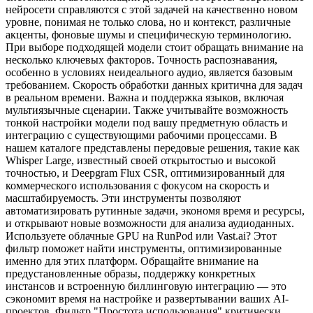
нейросети справляются с этой задачей на качественно новом
уровне, понимая не только слова, но и контекст, различные
акценты, фоновые шумы и специфическую терминологию.
При выборе подходящей модели стоит обращать внимание на
несколько ключевых факторов. Точность распознавания,
особенно в условиях неидеального аудио, является базовым
требованием. Скорость обработки данных критична для задач
в реальном времени. Важна и поддержка языков, включая
мультиязычные сценарии. Также учитывайте возможность
тонкой настройки модели под вашу предметную область и
интеграцию с существующими рабочими процессами. В
нашем каталоге представлены передовые решения, такие как
Whisper Large, известный своей открытостью и высокой
точностью, и Deepgram Flux CSR, оптимизированный для
коммерческого использования с фокусом на скорость и
масштабируемость. Эти инструменты позволяют
автоматизировать рутинные задачи, экономя время и ресурсы,
и открывают новые возможности для анализа аудиоданных.
Используете облачные GPU на RunPod или Vast.ai? Этот
фильтр поможет найти инструменты, оптимизированные
именно для этих платформ. Обращайте внимание на
предустановленные образы, поддержку конкретных
инстансов и встроенную биллинговую интеграцию — это
сэкономит время на настройке и развертывании ваших AI-
проектов. Фильтр "Простота использования" критически