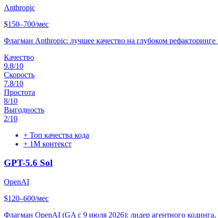
Anthropic
$150–700/мес
Флагман Anthropic: лучшее качество на глубоком рефакторинг
Качество
9.8
/10
Скорость
7.8
/10
Простота
8
/10
Выгодность
2
/10
+
Топ качества кода
+
1M контекст
GPT-5.6 Sol
OpenAI
$120–600/мес
Флагман OpenAI (GA с 9 июля 2026): лидер агентного кодинга, 