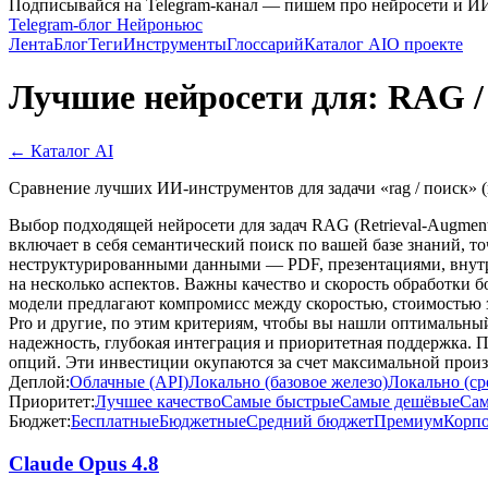
Подписывайся на Telegram-канал — пишем про нейросети и И
Telegram-блог Нейроньюс
Лента
Блог
Теги
Инструменты
Глоссарий
Каталог AI
О проекте
Лучшие нейросети для: RAG /
← Каталог AI
Сравнение лучших ИИ-инструментов для задачи «rag / поиск» 
Выбор подходящей нейросети для задач RAG (Retrieval-Augmen
включает в себя семантический поиск по вашей базе знаний, то
неструктурированными данными — PDF, презентациями, внутре
на несколько аспектов. Важны качество и скорость обработки б
модели предлагают компромисс между скоростью, стоимостью з
Pro и другие, по этим критериям, чтобы вы нашли оптимальный
надежность, глубокая интеграция и приоритетная поддержка. 
опций. Эти инвестиции окупаются за счет максимальной произ
Деплой:
Облачные (API)
Локально (базовое железо)
Локально (ср
Приоритет:
Лучшее качество
Самые быстрые
Самые дешёвые
Сам
Бюджет:
Бесплатные
Бюджетные
Средний бюджет
Премиум
Корп
Claude Opus 4.8