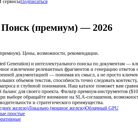
И сервисы
Подписаться
 Поиск (премиум) — 2026
(премиум). Цены, возможности, рекомендации.
ted Generation) и интеллектуального поиска по документам — к
чное извлечение релевантных фрагментов и генерацию ответов на 
нней документацией — понимая их смысл, а не просто ключевы
ольших объемов текстов, способность точно следовать контексту
апроса и глубиной понимания. Наш каталог поможет вам сравнит
 баланс для своего проекта. Фильтр премиум-инструментов ($10
При выборе обращайте внимание на SLA-соглашения, возможность
водительности и стратегического преимущества.
еднее железо)
Локально (мощное железо)
Облачный GPU
ые простые
оративные