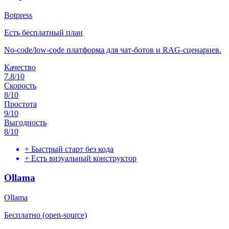
Botpress
Есть бесплатный план
No-code/low-code платформа для чат-ботов и RAG-сценариев.
Качество
7.8
/10
Скорость
8
/10
Простота
9
/10
Выгодность
8
/10
+
Быстрый старт без кода
+
Есть визуальный конструктор
Ollama
Ollama
Бесплатно (open-source)