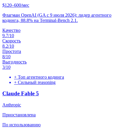
$120–600/мес
Флагман OpenAI (GA с 9 июля 2026): лидер агентного
кодинга, 88.8% на Terminal-Bench 2.1.
Качество
9.7
/10
Скорость
8.2
/10
Простота
8
/10
Выгодность
3
/10
+
Топ агентного кодинга
+
Сильный reasoning
Claude Fable 5
Anthropic
Приостановлена
По использованию