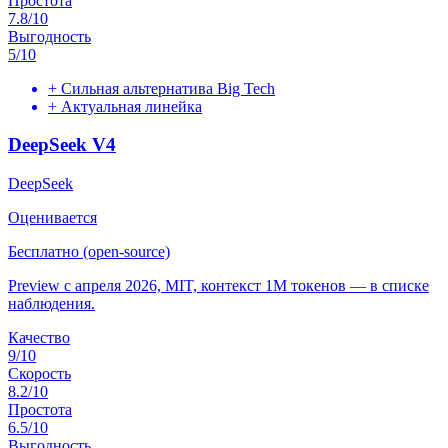
Простота
7.8
/10
Выгодность
5
/10
+
Сильная альтернатива Big Tech
+
Актуальная линейка
DeepSeek V4
DeepSeek
Оценивается
Бесплатно (open-source)
Preview с апреля 2026, MIT, контекст 1M токенов — в списке
наблюдения.
Качество
9
/10
Скорость
8.2
/10
Простота
6.5
/10
Выгодность