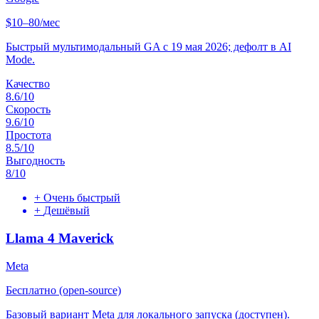
$10–80/мес
Быстрый мультимодальный GA с 19 мая 2026; дефолт в AI
Mode.
Качество
8.6
/10
Скорость
9.6
/10
Простота
8.5
/10
Выгодность
8
/10
+
Очень быстрый
+
Дешёвый
Llama 4 Maverick
Meta
Бесплатно (open-source)
Базовый вариант Meta для локального запуска (доступен).