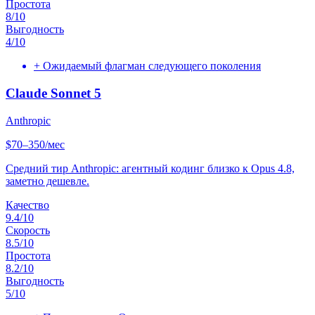
Простота
8
/10
Выгодность
4
/10
+
Ожидаемый флагман следующего поколения
Claude Sonnet 5
Anthropic
$70–350/мес
Средний тир Anthropic: агентный кодинг близко к Opus 4.8,
заметно дешевле.
Качество
9.4
/10
Скорость
8.5
/10
Простота
8.2
/10
Выгодность
5
/10