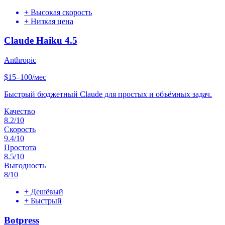
+
Высокая скорость
+
Низкая цена
Claude Haiku 4.5
Anthropic
$15–100/мес
Быстрый бюджетный Claude для простых и объёмных задач.
Качество
8.2
/10
Скорость
9.4
/10
Простота
8.5
/10
Выгодность
8
/10
+
Дешёвый
+
Быстрый
Botpress