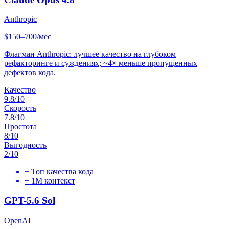
Anthropic
$150–700/мес
Флагман Anthropic: лучшее качество на глубоком
рефакторинге и суждениях; ~4× меньше пропущенных
дефектов кода.
Качество
9.8
/10
Скорость
7.8
/10
Простота
8
/10
Выгодность
2
/10
+
Топ качества кода
+
1M контекст
GPT-5.6 Sol
OpenAI