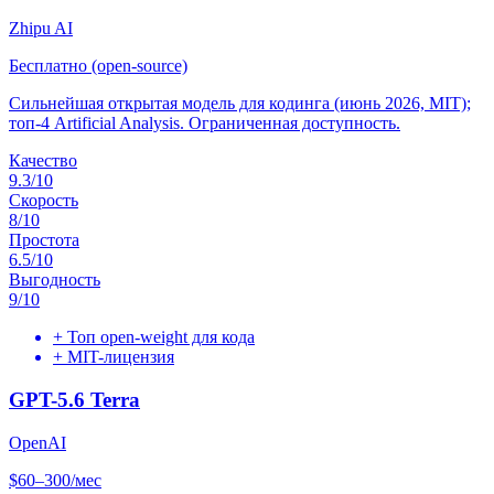
Zhipu AI
Бесплатно (open-source)
Сильнейшая открытая модель для кодинга (июнь 2026, MIT);
топ-4 Artificial Analysis. Ограниченная доступность.
Качество
9.3
/10
Скорость
8
/10
Простота
6.5
/10
Выгодность
9
/10
+
Топ open-weight для кода
+
MIT-лицензия
GPT-5.6 Terra
OpenAI
$60–300/мес