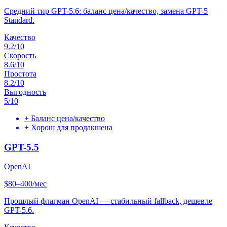
Средний тир GPT-5.6: баланс цена/качество, замена GPT-5
Standard.
Качество
9.2
/10
Скорость
8.6
/10
Простота
8.2
/10
Выгодность
5
/10
+
Баланс цена/качество
+
Хорош для продакшена
GPT-5.5
OpenAI
$80–400/мес
Прошлый флагман OpenAI — стабильный fallback, дешевле
GPT-5.6.