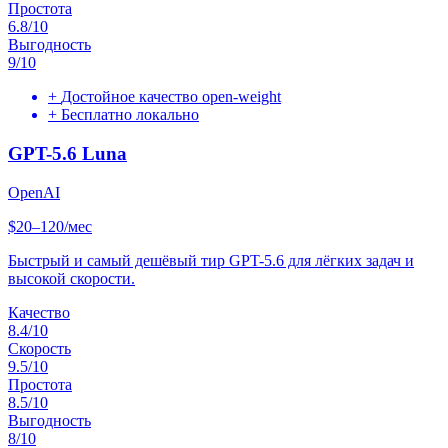
Простота
6.8
/10
Выгодность
9
/10
+
Достойное качество open-weight
+
Бесплатно локально
GPT-5.6 Luna
OpenAI
$20–120/мес
Быстрый и самый дешёвый тир GPT-5.6 для лёгких задач и
высокой скорости.
Качество
8.4
/10
Скорость
9.5
/10
Простота
8.5
/10
Выгодность
8
/10