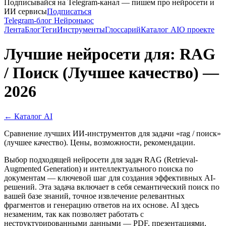
Подписывайся на Telegram-канал — пишем про нейросети и
ИИ сервисы
Подписаться
Telegram-блог Нейроньюс
Лента
Блог
Теги
Инструменты
Глоссарий
Каталог AI
О проекте
Лучшие нейросети для: RAG
/ Поиск (Лучшее качество) —
2026
← Каталог AI
Сравнение лучших ИИ-инструментов для задачи «rag / поиск»
(лучшее качество). Цены, возможности, рекомендации.
Выбор подходящей нейросети для задач RAG (Retrieval-
Augmented Generation) и интеллектуального поиска по
документам — ключевой шаг для создания эффективных AI-
решений. Эта задача включает в себя семантический поиск по
вашей базе знаний, точное извлечение релевантных
фрагментов и генерацию ответов на их основе. AI здесь
незаменим, так как позволяет работать с
неструктурированными данными — PDF, презентациями,