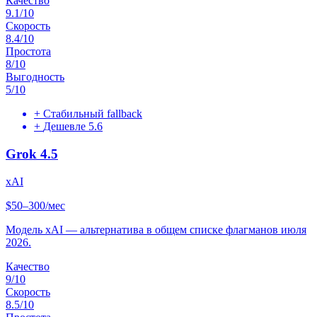
Качество
9.1
/10
Скорость
8.4
/10
Простота
8
/10
Выгодность
5
/10
+
Стабильный fallback
+
Дешевле 5.6
Grok 4.5
xAI
$50–300/мес
Модель xAI — альтернатива в общем списке флагманов июля
2026.
Качество
9
/10
Скорость
8.5
/10