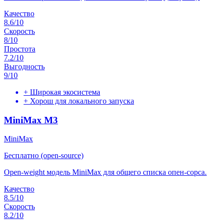
Качество
8.6
/10
Скорость
8
/10
Простота
7.2
/10
Выгодность
9
/10
+
Широкая экосистема
+
Хорош для локального запуска
MiniMax M3
MiniMax
Бесплатно (open-source)
Open-weight модель MiniMax для общего списка опен-сорса.
Качество
8.5
/10
Скорость
8.2
/10