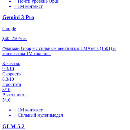
+
Почти уровень Opus
+
1M контекст
Gemini 3 Pro
Google
$40–250/мес
Флагман Google с сильным рейтингом LMArena (1501) и
контекстом 1M токенов.
Качество
9.3
/10
Скорость
8.3
/10
Простота
8
/10
Выгодность
5
/10
+
1M контекст
+
Сильный мультимодал
GLM-5.2