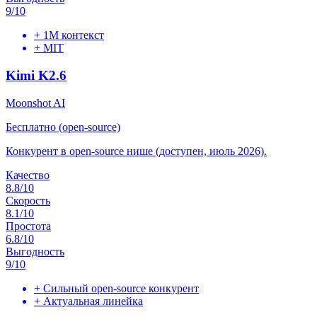
9
/10
+
1M контекст
+
MIT
Kimi K2.6
Moonshot AI
Бесплатно (open-source)
Конкурент в open-source нише (доступен, июль 2026).
Качество
8.8
/10
Скорость
8.1
/10
Простота
6.8
/10
Выгодность
9
/10
+
Сильный open-source конкурент
+
Актуальная линейка