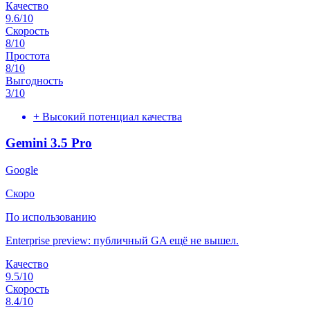
Качество
9.6
/10
Скорость
8
/10
Простота
8
/10
Выгодность
3
/10
+
Высокий потенциал качества
Gemini 3.5 Pro
Google
Скоро
По использованию
Enterprise preview: публичный GA ещё не вышел.
Качество
9.5
/10
Скорость
8.4
/10