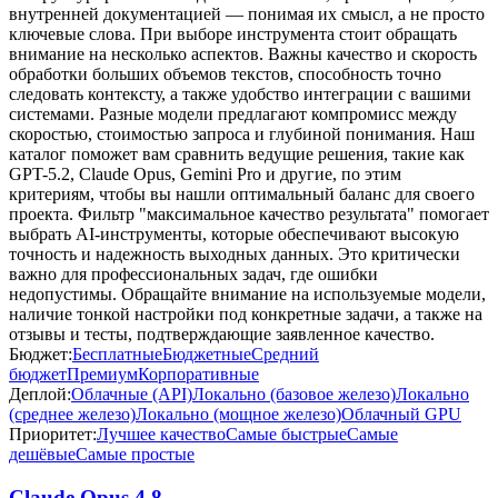
внутренней документацией — понимая их смысл, а не просто
ключевые слова. При выборе инструмента стоит обращать
внимание на несколько аспектов. Важны качество и скорость
обработки больших объемов текстов, способность точно
следовать контексту, а также удобство интеграции с вашими
системами. Разные модели предлагают компромисс между
скоростью, стоимостью запроса и глубиной понимания. Наш
каталог поможет вам сравнить ведущие решения, такие как
GPT-5.2, Claude Opus, Gemini Pro и другие, по этим
критериям, чтобы вы нашли оптимальный баланс для своего
проекта. Фильтр "максимальное качество результата" помогает
выбрать AI-инструменты, которые обеспечивают высокую
точность и надежность выходных данных. Это критически
важно для профессиональных задач, где ошибки
недопустимы. Обращайте внимание на используемые модели,
наличие тонкой настройки под конкретные задачи, а также на
отзывы и тесты, подтверждающие заявленное качество.
Бюджет:
Бесплатные
Бюджетные
Средний
бюджет
Премиум
Корпоративные
Деплой:
Облачные (API)
Локально (базовое железо)
Локально
(среднее железо)
Локально (мощное железо)
Облачный GPU
Приоритет:
Лучшее качество
Самые быстрые
Самые
дешёвые
Самые простые
Claude Opus 4.8