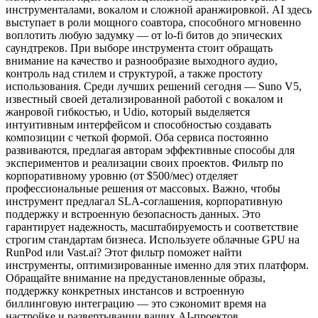
инструменталами, вокалом и сложной аранжировкой. AI здесь
выступает в роли мощного соавтора, способного мгновенно
воплотить любую задумку — от lo-fi битов до эпических
саундтреков. При выборе инструмента стоит обращать
внимание на качество и разнообразие выходного аудио,
контроль над стилем и структурой, а также простоту
использования. Среди лучших решений сегодня — Suno V5,
известный своей детализированной работой с вокалом и
жанровой гибкостью, и Udio, который выделяется
интуитивным интерфейсом и способностью создавать
композиции с четкой формой. Оба сервиса постоянно
развиваются, предлагая авторам эффективные способы для
экспериментов и реализации своих проектов. Фильтр по
корпоративному уровню (от $500/мес) отделяет
профессиональные решения от массовых. Важно, чтобы
инструмент предлагал SLA-соглашения, корпоративную
поддержку и встроенную безопасность данных. Это
гарантирует надежность, масштабируемость и соответствие
строгим стандартам бизнеса. Используете облачные GPU на
RunPod или Vast.ai? Этот фильтр поможет найти
инструменты, оптимизированные именно для этих платформ.
Обращайте внимание на предустановленные образы,
поддержку конкретных инстансов и встроенную
биллинговую интеграцию — это сэкономит время на
настройке и развертывании ваших AI-проектов.