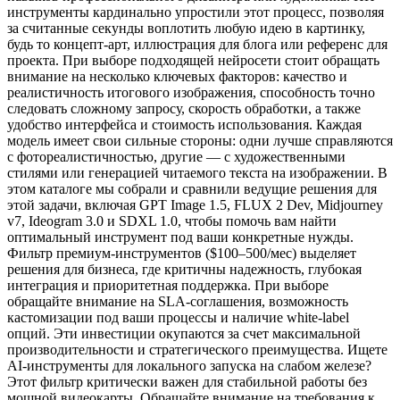
инструменты кардинально упростили этот процесс, позволяя
за считанные секунды воплотить любую идею в картинку,
будь то концепт-арт, иллюстрация для блога или референс для
проекта. При выборе подходящей нейросети стоит обращать
внимание на несколько ключевых факторов: качество и
реалистичность итогового изображения, способность точно
следовать сложному запросу, скорость обработки, а также
удобство интерфейса и стоимость использования. Каждая
модель имеет свои сильные стороны: одни лучше справляются
с фотореалистичностью, другие — с художественными
стилями или генерацией читаемого текста на изображении. В
этом каталоге мы собрали и сравнили ведущие решения для
этой задачи, включая GPT Image 1.5, FLUX 2 Dev, Midjourney
v7, Ideogram 3.0 и SDXL 1.0, чтобы помочь вам найти
оптимальный инструмент под ваши конкретные нужды.
Фильтр премиум-инструментов ($100–500/мес) выделяет
решения для бизнеса, где критичны надежность, глубокая
интеграция и приоритетная поддержка. При выборе
обращайте внимание на SLA-соглашения, возможность
кастомизации под ваши процессы и наличие white-label
опций. Эти инвестиции окупаются за счет максимальной
производительности и стратегического преимущества. Ищете
AI-инструменты для локального запуска на слабом железе?
Этот фильтр критически важен для стабильной работы без
мощной видеокарты. Обращайте внимание на требования к