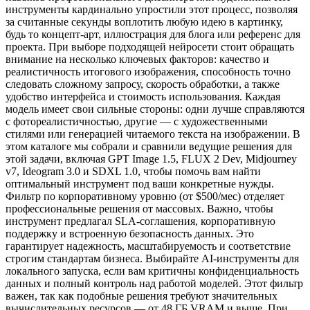
инструменты кардинально упростили этот процесс, позволяя
за считанные секунды воплотить любую идею в картинку,
будь то концепт-арт, иллюстрация для блога или референс для
проекта. При выборе подходящей нейросети стоит обращать
внимание на несколько ключевых факторов: качество и
реалистичность итогового изображения, способность точно
следовать сложному запросу, скорость обработки, а также
удобство интерфейса и стоимость использования. Каждая
модель имеет свои сильные стороны: одни лучше справляются
с фотореалистичностью, другие — с художественными
стилями или генерацией читаемого текста на изображении. В
этом каталоге мы собрали и сравнили ведущие решения для
этой задачи, включая GPT Image 1.5, FLUX 2 Dev, Midjourney
v7, Ideogram 3.0 и SDXL 1.0, чтобы помочь вам найти
оптимальный инструмент под ваши конкретные нужды.
Фильтр по корпоративному уровню (от $500/мес) отделяет
профессиональные решения от массовых. Важно, чтобы
инструмент предлагал SLA-соглашения, корпоративную
поддержку и встроенную безопасность данных. Это
гарантирует надежность, масштабируемость и соответствие
строгим стандартам бизнеса. Выбирайте AI-инструменты для
локального запуска, если вам критичны конфиденциальность
данных и полный контроль над работой моделей. Этот фильтр
важен, так как подобные решения требуют значительных
вычислительных ресурсов — от 48 ГБ VRAM и выше. При