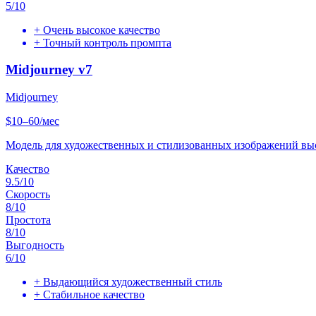
5
/10
+
Очень высокое качество
+
Точный контроль промпта
Midjourney v7
Midjourney
$10–60/мес
Модель для художественных и стилизованных изображений выс
Качество
9.5
/10
Скорость
8
/10
Простота
8
/10
Выгодность
6
/10
+
Выдающийся художественный стиль
+
Стабильное качество