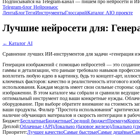
Подписывайся на Telegram-канал — пишем про нейросети и И
Telegram-блог Нейроньюс
Лента
Блог
Теги
Инструменты
Глоссарий
Каталог AI
О проекте
Лучшие нейросети для: Генер
← Каталог AI
Сравнение лучших ИИ-инструментов для задачи «генерация изо
Генерация изображений с помощью нейросетей — это создание 
гаммы и детализации, что раньше требовало навыков професси
воплотить любую идею в картинку, будь то концепт-арт, иллюс
ключевых факторов: качество и реалистичность итогового изоб
использования. Каждая модель имеет свои сильные стороны: о
изображении. В этом каталоге мы собрали и сравнили ведущие р
оптимальный инструмент под ваши конкретные нужды. Облачны
оборудование. При выборе обратите внимание на стоимость за
ваши продукты. Фильтр "Простота использования" критически
наличие обучающих материалов и скорость интеграции в рабочи
Бюджет:
Бесплатные
Бюджетные
Средний бюджет
Премиум
Корп
Деплой:
Облачные (API)
Локально (базовое железо)
Локально (ср
Приоритет:
Лучшее качество
Самые быстрые
Самые дешёвые
Сам