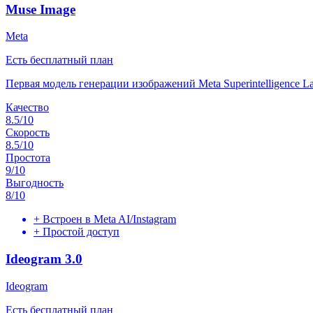
Muse Image
Meta
Есть бесплатный план
Первая модель генерации изображений Meta Superintelligence Labs
Качество
8.5
/10
Скорость
8.5
/10
Простота
9
/10
Выгодность
8
/10
+
Встроен в Meta AI/Instagram
+
Простой доступ
Ideogram 3.0
Ideogram
Есть бесплатный план