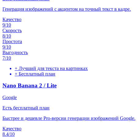
Генерация изображений с акцентом на точный текст в кадре.
Качество
9
/10
Скорость
8
/10
Простота
9
/10
Выгодность
7
/10
+
Лучший для текста на картинках
+
Бесплатный план
Nano Banana 2 / Lite
Google
Есть бесплатный план
Быстрее и дешевле Pro-версии генерации изображений Google.
Качество
8.4
/10