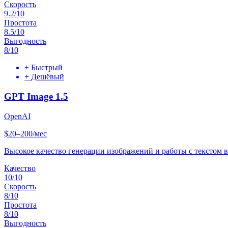
Скорость
9.2
/10
Простота
8.5
/10
Выгодность
8
/10
+
Быстрый
+
Дешёвый
GPT Image 1.5
OpenAI
$20–200/мес
Высокое качество генерации изображений и работы с текстом в
Качество
10
/10
Скорость
8
/10
Простота
8
/10
Выгодность