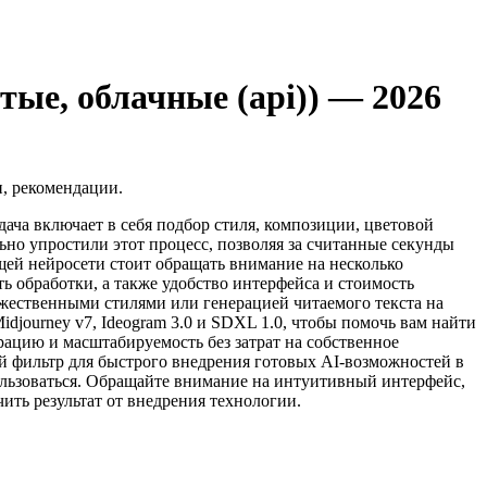
ые, облачные (api)) — 2026
и, рекомендации.
ача включает в себя подбор стиля, композиции, цветовой
но упростили этот процесс, позволяя за считанные секунды
ящей нейросети стоит обращать внимание на несколько
ь обработки, а также удобство интерфейса и стоимость
ожественными стилями или генерацией читаемого текста на
djourney v7, Ideogram 3.0 и SDXL 1.0, чтобы помочь вам найти
цию и масштабируемость без затрат на собственное
ой фильтр для быстрого внедрения готовых AI-возможностей в
ользоваться. Обращайте внимание на интуитивный интерфейс,
ить результат от внедрения технологии.