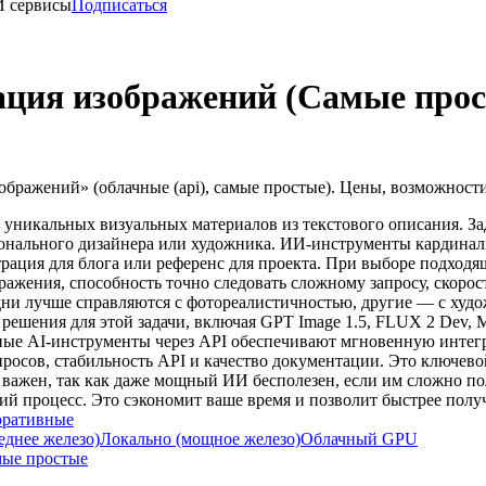
И сервисы
Подписаться
ация изображений (Самые прост
бражений» (облачные (api), самые простые). Цены, возможност
уникальных визуальных материалов из текстового описания. Зад
онального дизайнера или художника. ИИ-инструменты кардиналь
трация для блога или референс для проекта. При выборе подход
ражения, способность точно следовать сложному запросу, скорост
дни лучше справляются с фотореалистичностью, другие — с худ
ешения для этой задачи, включая GPT Image 1.5, FLUX 2 Dev, Mi
е AI-инструменты через API обеспечивают мгновенную интегра
просов, стабильность API и качество документации. Это ключев
 важен, так как даже мощный ИИ бесполезен, если им сложно п
й процесс. Это сэкономит ваше время и позволит быстрее получ
оративные
еднее железо)
Локально (мощное железо)
Облачный GPU
ые простые