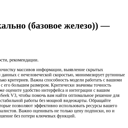
ально (базовое железо)) —
сти, рекомендации.
я очистку массивов информации, выявление скрытых
мы данных с нечеловеческой скоростью, минимизирует рутинные
лько критериев. Важна способность модели работать с вашими
 с его большим размером. Критически значимы точность
кже оцените удобство интерфейса и интеграции с вашим
eepSeek V3, чтобы помочь вам найти оптимальное решение для
я стабильной работы без мощной видеокарты. Обращайте
оторые позволяют эффективно использовать ресурсы вашего
алистов. Важно оценивать не только цену подписки, но и
ешение без потери ключевых функций.