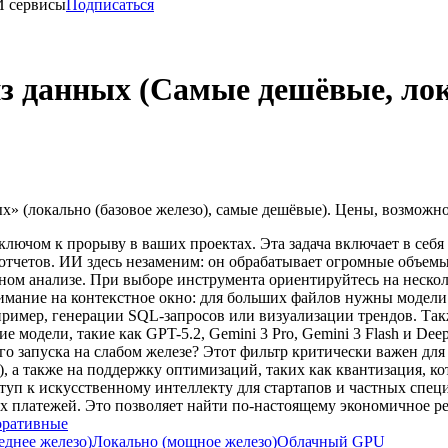
И сервисы
Подписаться
з данных (Самые дешёвые, лок
» (локально (базовое железо), самые дешёвые). Цены, возможно
ключом к прорыву в ваших проектах. Эта задача включает в себ
 отчетов. ИИ здесь незаменим: он обрабатывает огромные объе
чном анализе. При выборе инструмента ориентируйтесь на неско
имание на контекстное окно: для больших файлов нужны модели
пример, генерации SQL-запросов или визуализации трендов. Та
е модели, такие как GPT-5.2, Gemini 3 Pro, Gemini 3 Flash и D
о запуска на слабом железе? Этот фильтр критически важен дл
 а также на поддержку оптимизаций, таких как квантизация, к
уп к искусственному интеллекту для стартапов и частных специ
х платежей. Это позволяет найти по-настоящему экономичное р
оративные
еднее железо)
Локально (мощное железо)
Облачный GPU