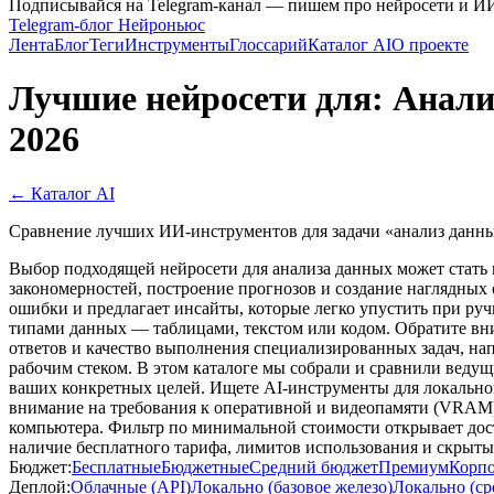
Подписывайся на Telegram-канал — пишем про нейросети и И
Telegram-блог Нейроньюс
Лента
Блог
Теги
Инструменты
Глоссарий
Каталог AI
О проекте
Лучшие нейросети для: Анали
2026
← Каталог AI
Сравнение лучших ИИ-инструментов для задачи «анализ данных
Выбор подходящей нейросети для анализа данных может стать 
закономерностей, построение прогнозов и создание наглядных
ошибки и предлагает инсайты, которые легко упустить при ру
типами данных — таблицами, текстом или кодом. Обратите вн
ответов и качество выполнения специализированных задач, на
рабочим стеком. В этом каталоге мы собрали и сравнили ведущи
ваших конкретных целей. Ищете AI-инструменты для локальног
внимание на требования к оперативной и видеопамяти (VRAM),
компьютера. Фильтр по минимальной стоимости открывает дост
наличие бесплатного тарифа, лимитов использования и скрыты
Бюджет:
Бесплатные
Бюджетные
Средний бюджет
Премиум
Корп
Деплой:
Облачные (API)
Локально (базовое железо)
Локально (ср