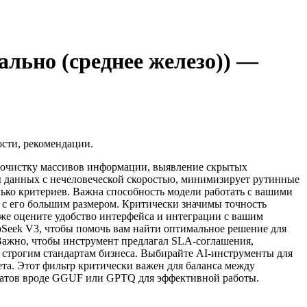
льно (среднее железо)) —
ости, рекомендации.
я очистку массивов информации, выявление скрытых
мы данных с нечеловеческой скоростью, минимизирует рутинные
лько критериев. Важна способность модели работать с вашими
 с его большим размером. Критически значимы точность
кже оцените удобство интерфейса и интеграции с вашим
eepSeek V3, чтобы помочь вам найти оптимальное решение для
Важно, чтобы инструмент предлагал SLA-соглашения,
 строгим стандартам бизнеса. Выбирайте AI-инструменты для
та. Этот фильтр критически важен для баланса между
матов вроде GGUF или GPTQ для эффективной работы.