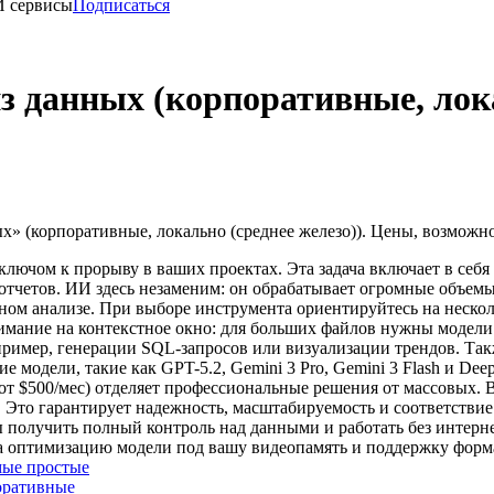
И сервисы
Подписаться
з данных (корпоративные, лока
» (корпоративные, локально (среднее железо)). Цены, возможн
ключом к прорыву в ваших проектах. Эта задача включает в себ
 отчетов. ИИ здесь незаменим: он обрабатывает огромные объе
чном анализе. При выборе инструмента ориентируйтесь на неско
имание на контекстное окно: для больших файлов нужны модели
пример, генерации SQL-запросов или визуализации трендов. Та
е модели, такие как GPT-5.2, Gemini 3 Pro, Gemini 3 Flash и D
т $500/мес) отделяет профессиональные решения от массовых. 
Это гарантирует надежность, масштабируемость и соответствие
 получить полный контроль над данными и работать без интерне
а оптимизацию модели под вашу видеопамять и поддержку фор
ые простые
оративные