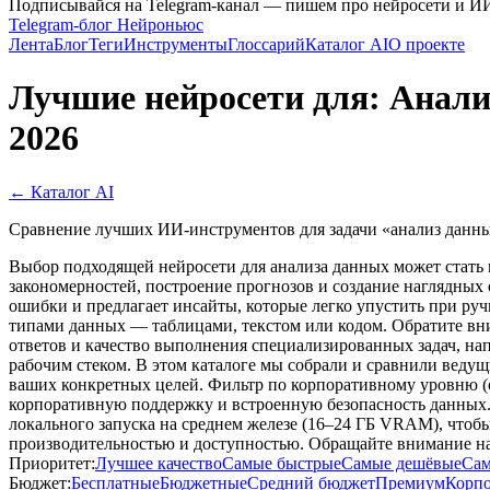
Подписывайся на Telegram-канал — пишем про нейросети и И
Telegram-блог Нейроньюс
Лента
Блог
Теги
Инструменты
Глоссарий
Каталог AI
О проекте
Лучшие нейросети для: Анали
2026
← Каталог AI
Сравнение лучших ИИ-инструментов для задачи «анализ данных
Выбор подходящей нейросети для анализа данных может стать 
закономерностей, построение прогнозов и создание наглядных
ошибки и предлагает инсайты, которые легко упустить при ру
типами данных — таблицами, текстом или кодом. Обратите вн
ответов и качество выполнения специализированных задач, на
рабочим стеком. В этом каталоге мы собрали и сравнили ведущи
ваших конкретных целей. Фильтр по корпоративному уровню (о
корпоративную поддержку и встроенную безопасность данных. 
локального запуска на среднем железе (16–24 ГБ VRAM), чтобы
производительностью и доступностью. Обращайте внимание н
Приоритет:
Лучшее качество
Самые быстрые
Самые дешёвые
Сам
Бюджет:
Бесплатные
Бюджетные
Средний бюджет
Премиум
Корп