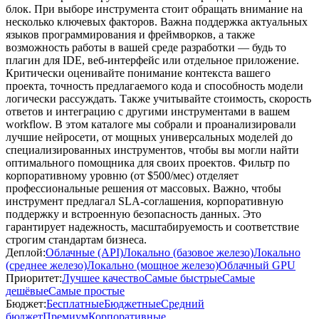
блок. При выборе инструмента стоит обращать внимание на
несколько ключевых факторов. Важна поддержка актуальных
языков программирования и фреймворков, а также
возможность работы в вашей среде разработки — будь то
плагин для IDE, веб-интерфейс или отдельное приложение.
Критически оценивайте понимание контекста вашего
проекта, точность предлагаемого кода и способность модели
логически рассуждать. Также учитывайте стоимость, скорость
ответов и интеграцию с другими инструментами в вашем
workflow. В этом каталоге мы собрали и проанализировали
лучшие нейросети, от мощных универсальных моделей до
специализированных инструментов, чтобы вы могли найти
оптимального помощника для своих проектов. Фильтр по
корпоративному уровню (от $500/мес) отделяет
профессиональные решения от массовых. Важно, чтобы
инструмент предлагал SLA-соглашения, корпоративную
поддержку и встроенную безопасность данных. Это
гарантирует надежность, масштабируемость и соответствие
строгим стандартам бизнеса.
Деплой:
Облачные (API)
Локально (базовое железо)
Локально
(среднее железо)
Локально (мощное железо)
Облачный GPU
Приоритет:
Лучшее качество
Самые быстрые
Самые
дешёвые
Самые простые
Бюджет:
Бесплатные
Бюджетные
Средний
бюджет
Премиум
Корпоративные