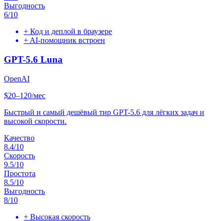
Выгодность
6
/10
+
Код и деплой в браузере
+
AI-помощник встроен
GPT-5.6 Luna
OpenAI
$20–120/мес
Быстрый и самый дешёвый тир GPT-5.6 для лёгких задач и
высокой скорости.
Качество
8.4
/10
Скорость
9.5
/10
Простота
8.5
/10
Выгодность
8
/10
+
Высокая скорость