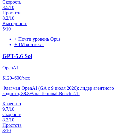
Скорость
8.5
/10
Простота
8.2
/10
Выгодность
5
/10
+
Почти уровень Opus
+
1M контекст
GPT-5.6 Sol
OpenAI
$120–600/мес
Флагман OpenAI (GA с 9 июля 2026): лидер агентного
кодинга, 88.8% на Terminal-Bench 2.1.
Качество
9.7
/10
Скорость
8.2
/10
Простота
8
/10