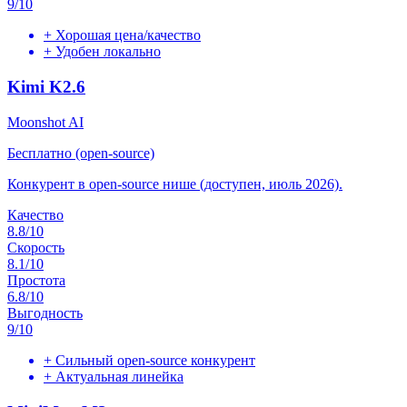
9
/10
+
Хорошая цена/качество
+
Удобен локально
Kimi K2.6
Moonshot AI
Бесплатно (open-source)
Конкурент в open-source нише (доступен, июль 2026).
Качество
8.8
/10
Скорость
8.1
/10
Простота
6.8
/10
Выгодность
9
/10
+
Сильный open-source конкурент
+
Актуальная линейка