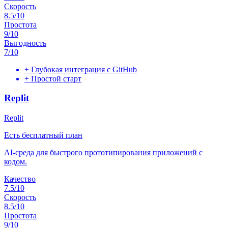
Скорость
8.5
/10
Простота
9
/10
Выгодность
7
/10
+
Глубокая интеграция с GitHub
+
Простой старт
Replit
Replit
Есть бесплатный план
AI-среда для быстрого прототипирования приложений с
кодом.
Качество
7.5
/10
Скорость
8.5
/10
Простота
9
/10