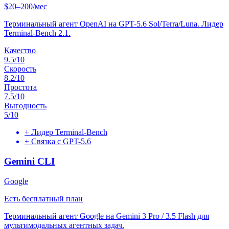
$20–200/мес
Терминальный агент OpenAI на GPT-5.6 Sol/Terra/Luna. Лидер
Terminal-Bench 2.1.
Качество
9.5
/10
Скорость
8.2
/10
Простота
7.5
/10
Выгодность
5
/10
+
Лидер Terminal-Bench
+
Связка с GPT-5.6
Gemini CLI
Google
Есть бесплатный план
Терминальный агент Google на Gemini 3 Pro / 3.5 Flash для
мультимодальных агентных задач.