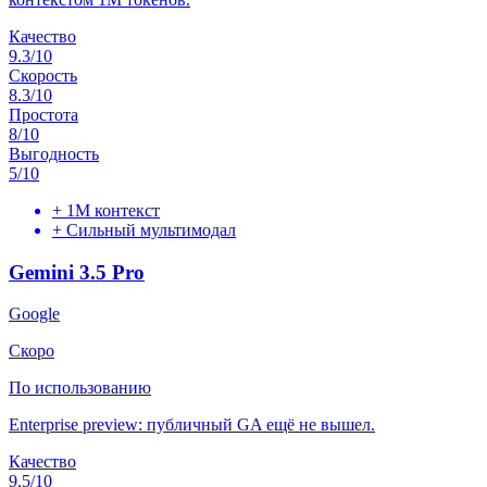
Качество
9.3
/10
Скорость
8.3
/10
Простота
8
/10
Выгодность
5
/10
+
1M контекст
+
Сильный мультимодал
Gemini 3.5 Pro
Google
Скоро
По использованию
Enterprise preview: публичный GA ещё не вышел.
Качество
9.5
/10