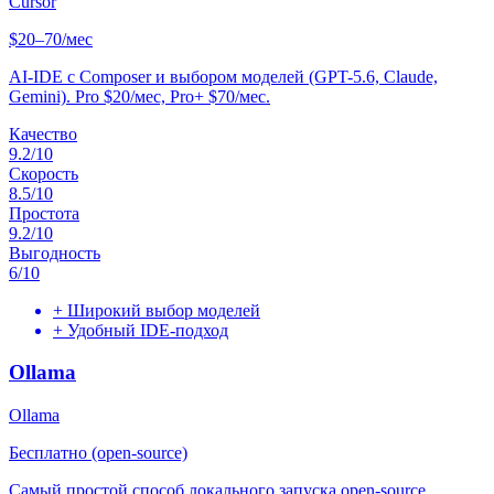
Cursor
$20–70/мес
AI-IDE с Composer и выбором моделей (GPT-5.6, Claude,
Gemini). Pro $20/мес, Pro+ $70/мес.
Качество
9.2
/10
Скорость
8.5
/10
Простота
9.2
/10
Выгодность
6
/10
+
Широкий выбор моделей
+
Удобный IDE-подход
Ollama
Ollama
Бесплатно (open-source)
Самый простой способ локального запуска open-source