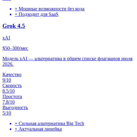
+
Мощные возможности без кода
+
Подходит для SaaS
Grok 4.5
xAI
$50–300/мес
Модель xAI — альтернатива в общем списке флагманов июля
2026.
Качество
9
/10
Скорость
8.5
/10
Простота
7.8
/10
Выгодность
5
/10
+
Сильная альтернатива Big Tech
+
Актуальная линейка