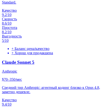
Standard.
Качество
9.2
/10
Скорость
8.6
/10
Простота
8.2
/10
Выгодность
5
/10
+
Баланс цена/качество
+
Хорош для продакшена
Claude Sonnet 5
Anthropic
$70–350/мес
Средний тир Anthropic: агентный кодинг близко к Opus 4.8,
заметно дешевле.
Качество
9.4
/10