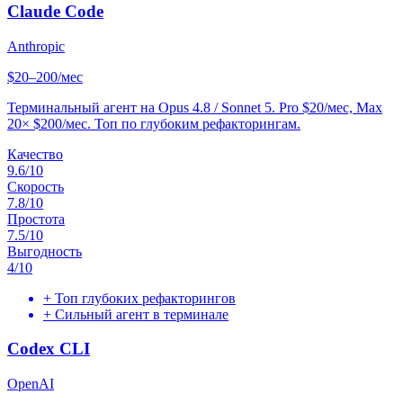
Claude Code
Anthropic
$20–200/мес
Терминальный агент на Opus 4.8 / Sonnet 5. Pro $20/мес, Max
20× $200/мес. Топ по глубоким рефакторингам.
Качество
9.6
/10
Скорость
7.8
/10
Простота
7.5
/10
Выгодность
4
/10
+
Топ глубоких рефакторингов
+
Сильный агент в терминале
Codex CLI
OpenAI