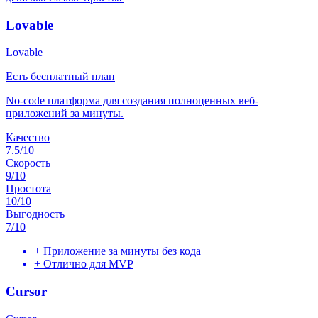
Lovable
Lovable
Есть бесплатный план
No-code платформа для создания полноценных веб-
приложений за минуты.
Качество
7.5
/10
Скорость
9
/10
Простота
10
/10
Выгодность
7
/10
+
Приложение за минуты без кода
+
Отлично для MVP
Cursor