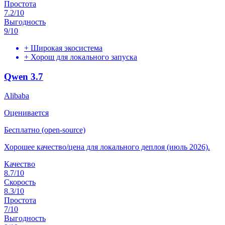
Простота
7.2
/10
Выгодность
9
/10
+
Широкая экосистема
+
Хорош для локального запуска
Qwen 3.7
Alibaba
Оценивается
Бесплатно (open-source)
Хорошее качество/цена для локального деплоя (июль 2026).
Качество
8.7
/10
Скорость
8.3
/10
Простота
7
/10
Выгодность