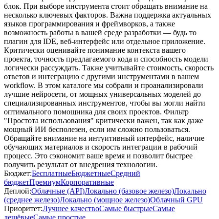
блок. При выборе инструмента стоит обращать внимание на
несколько ключевых факторов. Важна поддержка актуальных
языков программирования и фреймворков, а также
возможность работы в вашей среде разработки — будь то
плагин для IDE, веб-интерфейс или отдельное приложение.
Критически оценивайте понимание контекста вашего
проекта, точность предлагаемого кода и способность модели
логически рассуждать. Также учитывайте стоимость, скорость
ответов и интеграцию с другими инструментами в вашем
workflow. В этом каталоге мы собрали и проанализировали
лучшие нейросети, от мощных универсальных моделей до
специализированных инструментов, чтобы вы могли найти
оптимального помощника для своих проектов. Фильтр
"Простота использования" критически важен, так как даже
мощный ИИ бесполезен, если им сложно пользоваться.
Обращайте внимание на интуитивный интерфейс, наличие
обучающих материалов и скорость интеграции в рабочий
процесс. Это сэкономит ваше время и позволит быстрее
получить результат от внедрения технологии.
Бюджет:
Бесплатные
Бюджетные
Средний
бюджет
Премиум
Корпоративные
Деплой:
Облачные (API)
Локально (базовое железо)
Локально
(среднее железо)
Локально (мощное железо)
Облачный GPU
Приоритет:
Лучшее качество
Самые быстрые
Самые
дешёвые
Самые простые