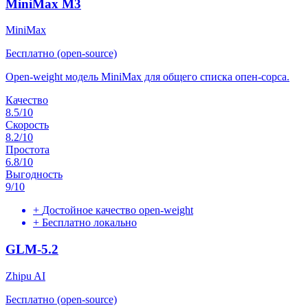
MiniMax M3
MiniMax
Бесплатно (open-source)
Open-weight модель MiniMax для общего списка опен-сорса.
Качество
8.5
/10
Скорость
8.2
/10
Простота
6.8
/10
Выгодность
9
/10
+
Достойное качество open-weight
+
Бесплатно локально
GLM-5.2
Zhipu AI
Бесплатно (open-source)