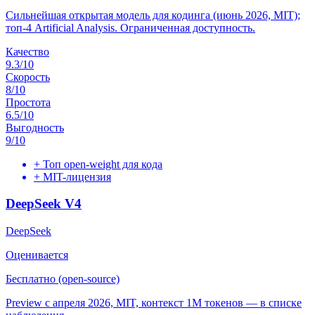
Сильнейшая открытая модель для кодинга (июнь 2026, MIT);
топ-4 Artificial Analysis. Ограниченная доступность.
Качество
9.3
/10
Скорость
8
/10
Простота
6.5
/10
Выгодность
9
/10
+
Топ open-weight для кода
+
MIT-лицензия
DeepSeek V4
DeepSeek
Оценивается
Бесплатно (open-source)
Preview с апреля 2026, MIT, контекст 1M токенов — в списке