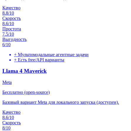
Качество
8.8
/10
Скорость
8.6
/10
Простота
7.5
/10
Выгодность
6
/10
+
Мультимодальные агентные задачи
+
Есть free/API варианты
Llama 4 Maverick
Meta
Бесплатно (open-source)
Базовый вариант Meta для локального запуска (доступен).
Качество
8.6
/10
Скорость
8
/10