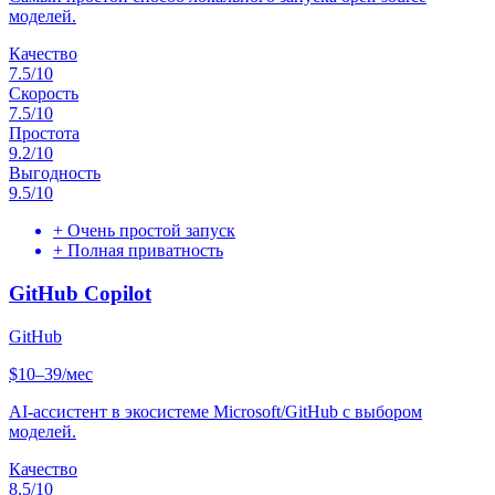
моделей.
Качество
7.5
/10
Скорость
7.5
/10
Простота
9.2
/10
Выгодность
9.5
/10
+
Очень простой запуск
+
Полная приватность
GitHub Copilot
GitHub
$10–39/мес
AI-ассистент в экосистеме Microsoft/GitHub с выбором
моделей.
Качество
8.5
/10