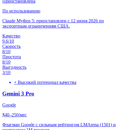
Приостановлена
По использованию
Claude Mythos 5: приостановлен с 12 июня 2026 по
экспортным ограничениям США.
Качество
9.6
/10
Скорость
8
/10
Простота
8
/10
Выгодность
3
/10
+
Высокий потенциал качества
Gemini 3 Pro
Google
$40–250/мес
Флагман Google с сильным рейтингом LMArena (1501) и
контекстом 1M токенов.