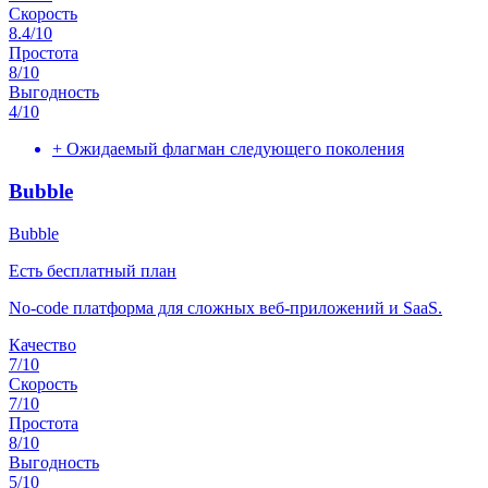
Скорость
8.4
/10
Простота
8
/10
Выгодность
4
/10
+
Ожидаемый флагман следующего поколения
Bubble
Bubble
Есть бесплатный план
No-code платформа для сложных веб-приложений и SaaS.
Качество
7
/10
Скорость
7
/10
Простота
8
/10
Выгодность
5
/10