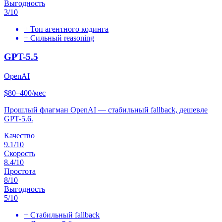
Выгодность
3
/10
+
Топ агентного кодинга
+
Сильный reasoning
GPT-5.5
OpenAI
$80–400/мес
Прошлый флагман OpenAI — стабильный fallback, дешевле
GPT-5.6.
Качество
9.1
/10
Скорость
8.4
/10
Простота
8
/10
Выгодность
5
/10
+
Стабильный fallback