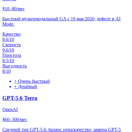
$10–80/мес
Быстрый мультимодальный GA с 19 мая 2026; дефолт в AI
Mode.
Качество
8.6
/10
Скорость
9.6
/10
Простота
8.5
/10
Выгодность
8
/10
+
Очень быстрый
+
Дешёвый
GPT-5.6 Terra
OpenAI
$60–300/мес
Средний тир GPT-5.6: баланс цена/качество, замена GPT-5