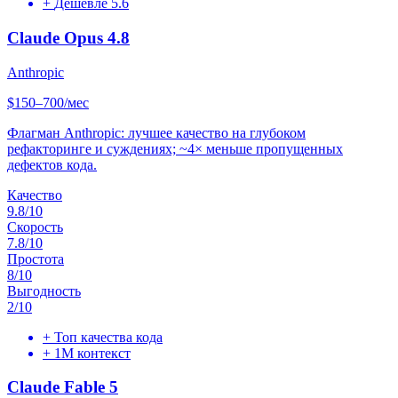
+
Дешевле 5.6
Claude Opus 4.8
Anthropic
$150–700/мес
Флагман Anthropic: лучшее качество на глубоком
рефакторинге и суждениях; ~4× меньше пропущенных
дефектов кода.
Качество
9.8
/10
Скорость
7.8
/10
Простота
8
/10
Выгодность
2
/10
+
Топ качества кода
+
1M контекст
Claude Fable 5