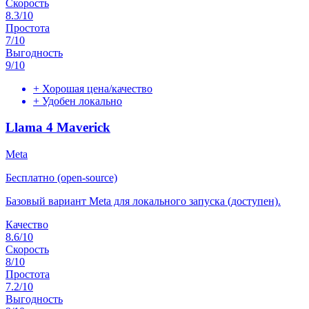
Скорость
8.3
/10
Простота
7
/10
Выгодность
9
/10
+
Хорошая цена/качество
+
Удобен локально
Llama 4 Maverick
Meta
Бесплатно (open-source)
Базовый вариант Meta для локального запуска (доступен).
Качество
8.6
/10
Скорость
8
/10
Простота
7.2
/10
Выгодность