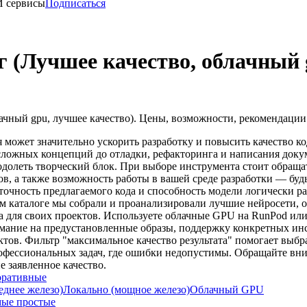
И сервисы
Подписаться
г (Лучшее качество, облачный 
чный gpu, лучшее качество). Цены, возможности, рекомендации
может значительно ускорить разработку и повысить качество ко
 сложных концепций до отладки, рефакторинга и написания доку
еодолеть творческий блок. При выборе инструмента стоит обращ
, а также возможность работы в вашей среде разработки — будь
очность предлагаемого кода и способность модели логически ра
ом каталоге мы собрали и проанализировали лучшие нейросети,
для своих проектов. Используете облачные GPU на RunPod или 
мание на предустановленные образы, поддержку конкретных ин
ктов. Фильтр "максимальное качество результата" помогает выб
офессиональных задач, где ошибки недопустимы. Обращайте вни
е заявленное качество.
оративные
еднее железо)
Локально (мощное железо)
Облачный GPU
ые простые