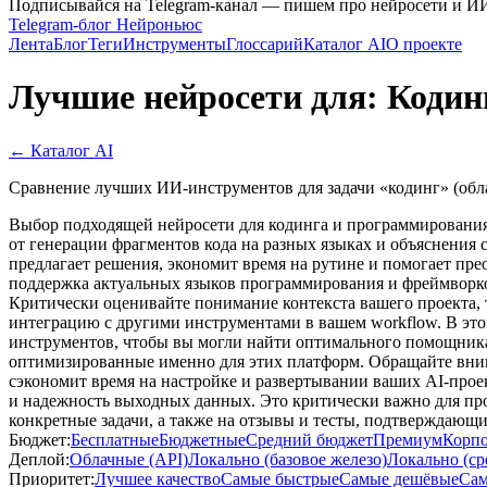
Подписывайся на Telegram-канал — пишем про нейросети и И
Telegram-блог Нейроньюс
Лента
Блог
Теги
Инструменты
Глоссарий
Каталог AI
О проекте
Лучшие нейросети для: Кодин
← Каталог AI
Сравнение лучших ИИ-инструментов для задачи «кодинг» (обла
Выбор подходящей нейросети для кодинга и программирования 
от генерации фрагментов кода на разных языках и объяснения
предлагает решения, экономит время на рутине и помогает пр
поддержка актуальных языков программирования и фреймворков
Критически оценивайте понимание контекста вашего проекта, т
интеграцию с другими инструментами в вашем workflow. В эт
инструментов, чтобы вы могли найти оптимального помощника 
оптимизированные именно для этих платформ. Обращайте вни
сэкономит время на настройке и развертывании ваших AI-прое
и надежность выходных данных. Это критически важно для пр
конкретные задачи, а также на отзывы и тесты, подтверждающи
Бюджет:
Бесплатные
Бюджетные
Средний бюджет
Премиум
Корп
Деплой:
Облачные (API)
Локально (базовое железо)
Локально (ср
Приоритет:
Лучшее качество
Самые быстрые
Самые дешёвые
Сам