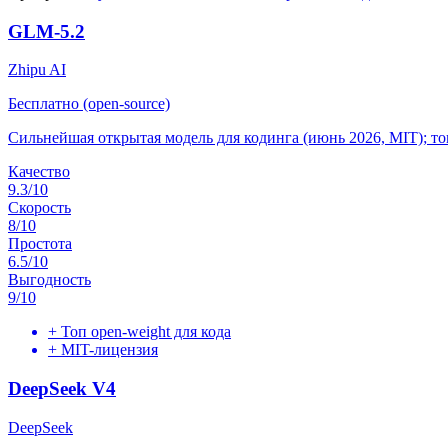
GLM-5.2
Zhipu AI
Бесплатно (open-source)
Сильнейшая открытая модель для кодинга (июнь 2026, MIT); топ-
Качество
9.3
/10
Скорость
8
/10
Простота
6.5
/10
Выгодность
9
/10
+
Топ open-weight для кода
+
MIT-лицензия
DeepSeek V4
DeepSeek