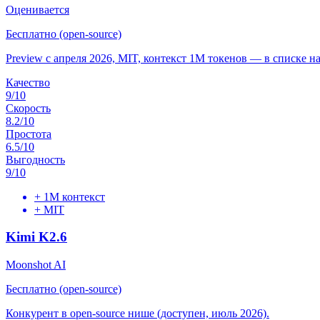
Оценивается
Бесплатно (open-source)
Preview с апреля 2026, MIT, контекст 1M токенов — в списке н
Качество
9
/10
Скорость
8.2
/10
Простота
6.5
/10
Выгодность
9
/10
+
1M контекст
+
MIT
Kimi K2.6
Moonshot AI
Бесплатно (open-source)
Конкурент в open-source нише (доступен, июль 2026).