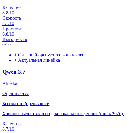
Качество
8.8
/10
Скорость
8.1
/10
Простота
6.8
/10
Выгодность
9
/10
+
Сильный open-source конкурент
+
Актуальная линейка
Qwen 3.7
Alibaba
Оценивается
Бесплатно (open-source)
Хорошее качество/цена для локального деплоя (июль 2026).
Качество
8.7
/10