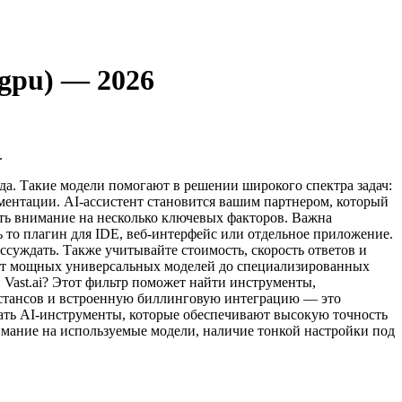
gpu) — 2026
.
да. Такие модели помогают в решении широкого спектра задач:
ментации. AI-ассистент становится вашим партнером, который
ать внимание на несколько ключевых факторов. Важна
 то плагин для IDE, веб-интерфейс или отдельное приложение.
ссуждать. Также учитывайте стоимость, скорость ответов и
 от мощных универсальных моделей до специализированных
Vast.ai? Этот фильтр поможет найти инструменты,
стансов и встроенную биллинговую интеграцию — это
рать AI-инструменты, которые обеспечивают высокую точность
мание на используемые модели, наличие тонкой настройки под