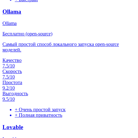
Ollama
Ollama
Бесплатно (open-source)
Самый простой способ локального запуска open-source
моделей.
Качество
7.5
/10
Скорость
7.5
/10
Простота
9.2
/10
Выгодность
9.5
/10
+
Очень простой запуск
+
Полная приватность
Lovable