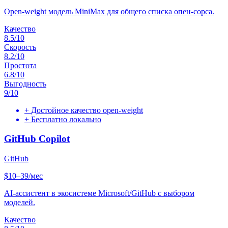
Open-weight модель MiniMax для общего списка опен-сорса.
Качество
8.5
/10
Скорость
8.2
/10
Простота
6.8
/10
Выгодность
9
/10
+
Достойное качество open-weight
+
Бесплатно локально
GitHub Copilot
GitHub
$10–39/мес
AI-ассистент в экосистеме Microsoft/GitHub с выбором
моделей.
Качество