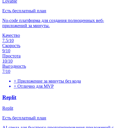
Lovable
Есть бесплатный план
No-code платформа для создания полноценных веб-
приложений за минуты.
Качество
7.5
/10
Скорость
9
/10
Простота
10
/10
Выгодность
7
/10
+
Приложение за минуты без кода
+
Отлично для MVP
Replit
Replit
Есть бесплатный план
AI-среда для быстрого прототипирования приложений с