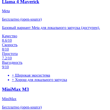
Llama 4 Maverick
Meta
Бесплатно (open-source)
Базовый вариант Meta для локального запуска (доступен).
Качество
8.6
/10
Скорость
8
/10
Простота
7.2
/10
Выгодность
9
/10
+
Широкая экосистема
+
Хорош для локального запуска
MiniMax M3
MiniMax
Бесплатно (open-source)