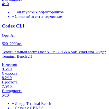
4
/10
+
Топ глубоких рефакторингов
+
Сильный агент в терминале
Codex CLI
OpenAI
$20–200/мес
Терминальный агент OpenAI на GPT-5.6 Sol/Terra/Luna. Лидер
Terminal-Bench 2.1.
Качество
9.5
/10
Скорость
8.2
/10
Простота
7.5
/10
Выгодность
5
/10
+
Лидер Terminal-Bench
+
Связка с GPT-5.6