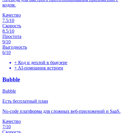
кодом.
Качество
7.5
/10
Скорость
8.5
/10
Простота
9
/10
Выгодность
6
/10
+
Код и деплой в браузере
+
AI-помощник встроен
Bubble
Bubble
Есть бесплатный план
No-code платформа для сложных веб-приложений и SaaS.
Качество
7
/10
Скорость