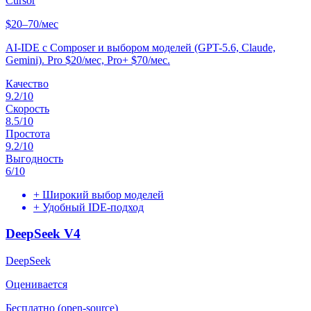
Cursor
$20–70/мес
AI-IDE с Composer и выбором моделей (GPT-5.6, Claude,
Gemini). Pro $20/мес, Pro+ $70/мес.
Качество
9.2
/10
Скорость
8.5
/10
Простота
9.2
/10
Выгодность
6
/10
+
Широкий выбор моделей
+
Удобный IDE-подход
DeepSeek V4
DeepSeek
Оценивается
Бесплатно (open-source)