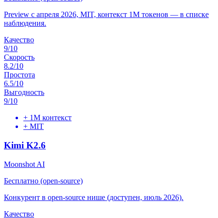
Preview с апреля 2026, MIT, контекст 1M токенов — в списке
наблюдения.
Качество
9
/10
Скорость
8.2
/10
Простота
6.5
/10
Выгодность
9
/10
+
1M контекст
+
MIT
Kimi K2.6
Moonshot AI
Бесплатно (open-source)
Конкурент в open-source нише (доступен, июль 2026).
Качество