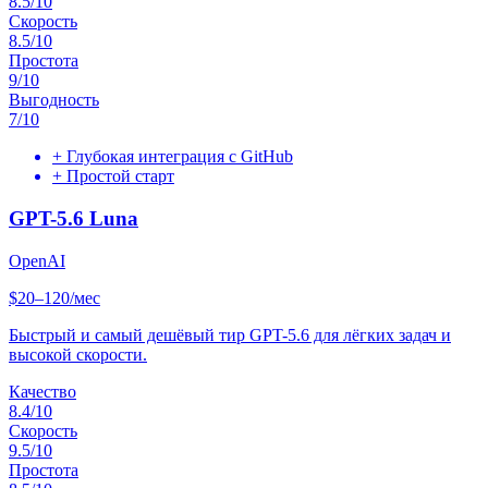
8.5
/10
Скорость
8.5
/10
Простота
9
/10
Выгодность
7
/10
+
Глубокая интеграция с GitHub
+
Простой старт
GPT-5.6 Luna
OpenAI
$20–120/мес
Быстрый и самый дешёвый тир GPT-5.6 для лёгких задач и
высокой скорости.
Качество
8.4
/10
Скорость
9.5
/10
Простота