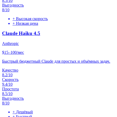
8.5
/10
Выгодность
8
/10
+
Высокая скорость
+
Низкая цена
Claude Haiku 4.5
Anthropic
$15–100/мес
Быстрый бюджетный Claude для простых и объёмных задач.
Качество
8.2
/10
Скорость
9.4
/10
Простота
8.5
/10
Выгодность
8
/10
+
Дешёвый
+
Быстрый