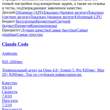
тонкой настройки под конкретные задачи, а также на отзывы
и тесты, подтверждающие заявленное качество.
Деплой:
Облачные (API)
Локально (базовое железо)
Локально
(среднее железо)
Локально (мощное железо)
Облачный GPU
Бюджет:
Бесплатные
Бюджетные
Средний
бюджет
Премиум
Корпоративные
Приоритет:
Лучшее качество
Самые быстрые
Самые
дешёвые
Самые простые
Claude Code
Anthropic
$20–200/мес
Терминальный агент на Opus 4.8 / Sonnet 5. Pro $20/мес, Max
20× $200/мес. Топ по глубоким рефакторингам.
Качество
9.6
/10
Скорость
7.8
/10
Простота
7.5
/10
Выгодность