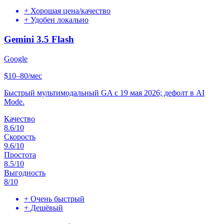
+
Хорошая цена/качество
+
Удобен локально
Gemini 3.5 Flash
Google
$10–80/мес
Быстрый мультимодальный GA с 19 мая 2026; дефолт в AI
Mode.
Качество
8.6
/10
Скорость
9.6
/10
Простота
8.5
/10
Выгодность
8
/10
+
Очень быстрый
+
Дешёвый