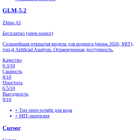
GLM-5.2
Zhipu AI
Бесплатно (open-source)
Сильнейшая открытая модель для кодинга (июнь 2026, MIT);
топ-4 Artificial Analysis. Ограниченная доступность.
Качество
9.3
/10
Скорость
8
/10
Простота
6.5
/10
Выгодность
9
/10
+
Топ open-weight для кода
+
MIT-лицензия
Cursor