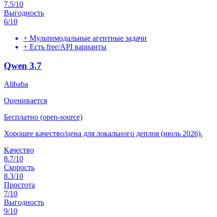
7.5
/10
Выгодность
6
/10
+
Мультимодальные агентные задачи
+
Есть free/API варианты
Qwen 3.7
Alibaba
Оценивается
Бесплатно (open-source)
Хорошее качество/цена для локального деплоя (июль 2026).
Качество
8.7
/10
Скорость
8.3
/10
Простота
7
/10
Выгодность
9
/10