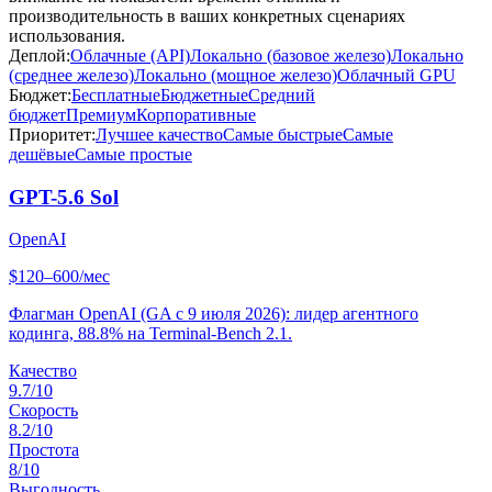
производительность в ваших конкретных сценариях
использования.
Деплой:
Облачные (API)
Локально (базовое железо)
Локально
(среднее железо)
Локально (мощное железо)
Облачный GPU
Бюджет:
Бесплатные
Бюджетные
Средний
бюджет
Премиум
Корпоративные
Приоритет:
Лучшее качество
Самые быстрые
Самые
дешёвые
Самые простые
GPT-5.6 Sol
OpenAI
$120–600/мес
Флагман OpenAI (GA с 9 июля 2026): лидер агентного
кодинга, 88.8% на Terminal-Bench 2.1.
Качество
9.7
/10
Скорость
8.2
/10
Простота
8
/10
Выгодность