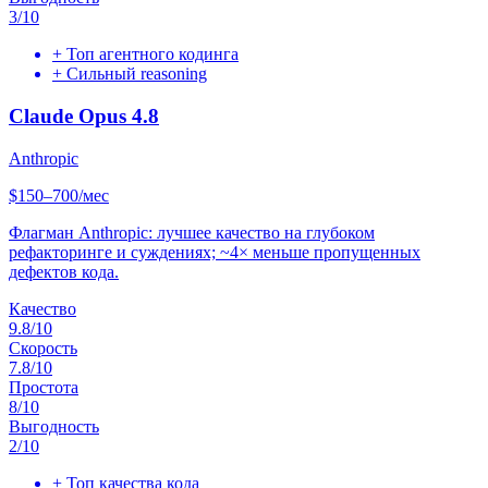
3
/10
+
Топ агентного кодинга
+
Сильный reasoning
Claude Opus 4.8
Anthropic
$150–700/мес
Флагман Anthropic: лучшее качество на глубоком
рефакторинге и суждениях; ~4× меньше пропущенных
дефектов кода.
Качество
9.8
/10
Скорость
7.8
/10
Простота
8
/10
Выгодность
2
/10
+
Топ качества кода