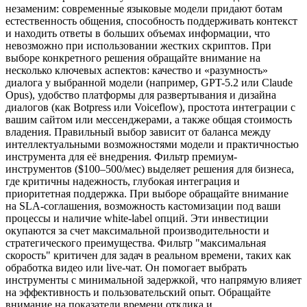
незаменим: современные языковые модели придают ботам
естественность общения, способность поддерживать контекст
и находить ответы в больших объемах информации, что
невозможно при использовании жестких скриптов. При
выборе конкретного решения обращайте внимание на
несколько ключевых аспектов: качество и «разумность»
диалога у выбранной модели (например, GPT-5.2 или Claude
Opus), удобство платформы для развертывания и дизайна
диалогов (как Botpress или Voiceflow), простота интеграции с
вашим сайтом или мессенджерами, а также общая стоимость
владения. Правильный выбор зависит от баланса между
интеллектуальными возможностями модели и практичностью
инструмента для её внедрения. Фильтр премиум-
инструментов ($100–500/мес) выделяет решения для бизнеса,
где критичны надежность, глубокая интеграция и
приоритетная поддержка. При выборе обращайте внимание
на SLA-соглашения, возможность кастомизации под ваши
процессы и наличие white-label опций. Эти инвестиции
окупаются за счет максимальной производительности и
стратегического преимущества. Фильтр "максимальная
скорость" критичен для задач в реальном времени, таких как
обработка видео или live-чат. Он помогает выбрать
инструменты с минимальной задержкой, что напрямую влияет
на эффективность и пользовательский опыт. Обращайте
внимание на показатели времени отклика и