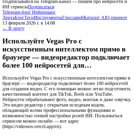
Подписывайся на Telegram-канал — пишем про нейросети и
ИИ сервисы
Подписаться
Telegram-блог Нейроньюс
Лента
Блог
Теги
Инструменты
Глоссарий
Каталог AI
О проекте
13 февраля 2026 г. в 14:08
← В ленту
Используйте Vegas Pro с
искусственным интеллектом прямо в
браузере — видеоредактор подключает
более 100 нейросетей для…
Используйте Vegas Pro с искусственным интеллектом прямо в
браузере — видеоредактор подключает более 100 нейросетей
для создания видео. С его помощью можно легко подготовить
качественный контент для TikTok, Reels или YouTube.
Нейросети обрабатывают фото, видео, монтаж и даже озвучку.
Это видео редактор с открытым исходным кодом,
обладающий всеми профессиональными функциями и
возможностью тонкой настройки ролей ИИ. Пользоваться
сервисом можно онлайн — вот адрес
(https://videosos.vercel.app/en).