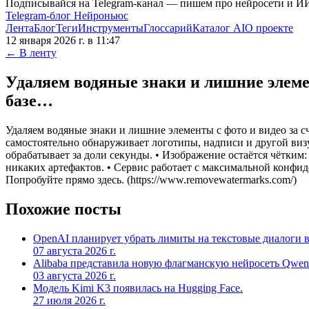
Подписывайся на Telegram-канал — пишем про нейросети и И
Telegram-блог Нейроньюс
Лента
Блог
Теги
Инструменты
Глоссарий
Каталог AI
О проекте
12 января 2026 г. в 11:47
← В ленту
Удаляем водяные знаки и лишние элем
базе…
Удаляем водяные знаки и лишние элементы с фото и видео за 
самостоятельно обнаруживает логотипы, надписи и другой виз
обрабатывает за доли секунды. • Изображение остаётся чётким
никаких артефактов. • Сервис работает с максимальной конфид
Попробуйте прямо здесь. (https://www.removewatermarks.com/)
Похожие посты
OpenAI планирует убрать лимиты на текстовые диалоги в
07 августа 2026 г.
Alibaba представила новую флагманскую нейросеть Qwen
03 августа 2026 г.
Модель Kimi K3 появилась на Hugging Face.
27 июля 2026 г.