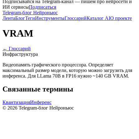
Подписывайся на Telegram-канал — пишем про нейросети и
ИИ сервисы
Подписаться
Telegram-блог Нейроньюс
Лента
Блог
Теги
Инструменты
Глоссарий
Каталог AI
О проекте
VRAM
← Глоссарий
Инфраструктура
Видеопамять графического процессора. Определяет
максимальный размер модели, которую можно загрузить для
инференса. Для LLama 70B в FP16 нужно ~140 GB VRAM.
Связанные термины
Квантизация
Инференс
©
2026
Telegram-блог Нейроньюс