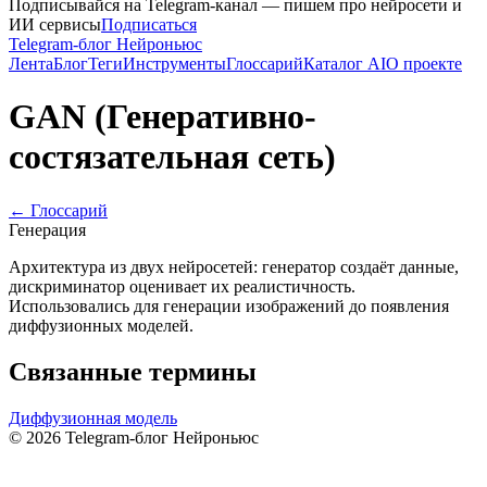
Подписывайся на Telegram-канал — пишем про нейросети и
ИИ сервисы
Подписаться
Telegram-блог Нейроньюс
Лента
Блог
Теги
Инструменты
Глоссарий
Каталог AI
О проекте
GAN (Генеративно-
состязательная сеть)
← Глоссарий
Генерация
Архитектура из двух нейросетей: генератор создаёт данные,
дискриминатор оценивает их реалистичность.
Использовались для генерации изображений до появления
диффузионных моделей.
Связанные термины
Диффузионная модель
©
2026
Telegram-блог Нейроньюс