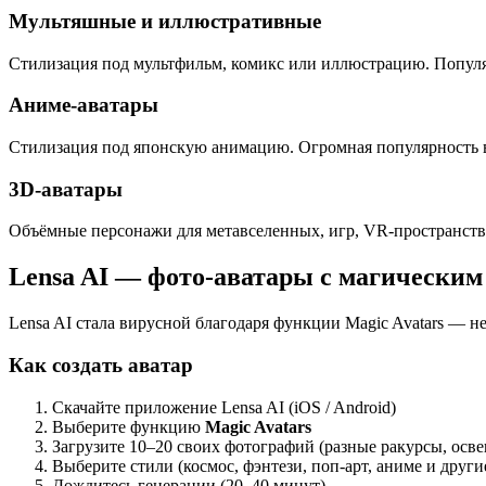
Мультяшные и иллюстративные
Стилизация под мультфильм, комикс или иллюстрацию. Популя
Аниме-аватары
Стилизация под японскую анимацию. Огромная популярность в
3D-аватары
Объёмные персонажи для метавселенных, игр, VR-пространств
Lensa AI — фото-аватары с магически
Lensa AI стала вирусной благодаря функции Magic Avatars — н
Как создать аватар
Скачайте приложение Lensa AI (iOS / Android)
Выберите функцию
Magic Avatars
Загрузите 10–20 своих фотографий (разные ракурсы, осв
Выберите стили (космос, фэнтези, поп-арт, аниме и други
Дождитесь генерации (20–40 минут)