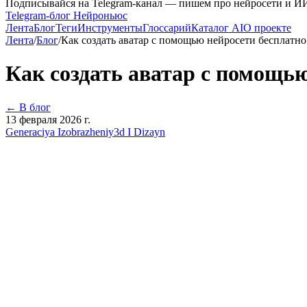
Подписывайся на Telegram-канал — пишем про нейросети и И
Telegram-блог Нейроньюс
Лента
Блог
Теги
Инструменты
Глоссарий
Каталог AI
О проекте
Лента
/
Блог
/
Как создать аватар с помощью нейросети бесплатно
Как создать аватар с помощью
← В блог
13 февраля 2026 г.
Generaciya Izobrazheniy
3d I Dizayn