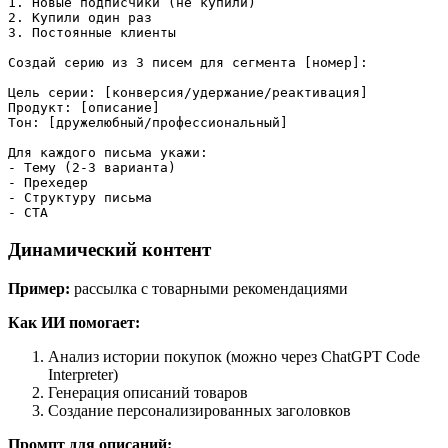
1. Новые подписчики (не купили)

2. Купили один раз

3. Постоянные клиенты

Создай серию из 3 писем для сегмента [номер]:

Цель серии: [конверсия/удержание/реактивация]

Продукт: [описание]

Тон: [дружелюбный/профессиональный]

Для каждого письма укажи:

- Тему (2-3 варианта)

- Прехедер

- Структуру письма

Динамический контент
Пример:
рассылка с товарными рекомендациями
Как ИИ помогает:
Анализ истории покупок (можно через ChatGPT Code
Interpreter)
Генерация описаний товаров
Создание персонализированных заголовков
Промпт для описаний: