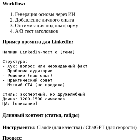
Workflow:
Генерация основы через ИИ
Добавление личного опыта
Оптимизация под платформу
A/B тест заголовков
Пример промпта для LinkedIn:
Напиши LinkedIn-пост о [тема]

Структура:

- Хук: вопрос или неожиданный факт

- Проблема аудитории

- Решение (наш опыт)

- Практический совет

- Мягкий CTA (не продажа)

Стиль: экспертный, но дружелюбный

Длина: 1200-1500 символов

Длинный контент (статьи, гайды)
Инструменты:
Claude (для качества) / ChatGPT (для скорости)
Процесс: