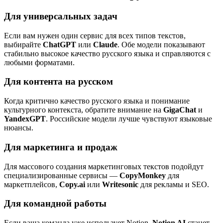
Для универсальных задач
Если вам нужен один сервис для всех типов текстов,
выбирайте
ChatGPT
или
Claude
. Обе модели показывают
стабильно высокое качество русского языка и справляются с
любыми форматами.
Для контента на русском
Когда критично качество русского языка и понимание
культурного контекста, обратите внимание на
GigaChat
и
YandexGPT
. Российские модели лучше чувствуют языковые
нюансы.
Для маркетинга и продаж
Для массового создания маркетинговых текстов подойдут
специализированные сервисы —
CopyMonkey
для
маркетплейсов,
Copy.ai
или
Writesonic
для рекламы и SEO.
Для командной работы
Если ваша команда уже использует Notion,
Notion AI
станет