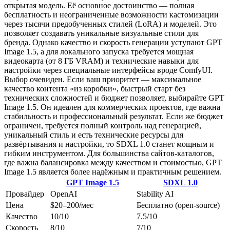
открытая модель. Её основное достоинство — полная
бесплатность и неограниченные возможности кастомизации
через тысячи предобученных стилей (LoRA) и моделей. Это
позволяет создавать уникальные визуальные стили для
бренда. Однако качество и скорость генерации уступают GPT
Image 1.5, а для локального запуска требуется мощная
видеокарта (от 8 ГБ VRAM) и технические навыки для
настройки через специальные интерфейсы вроде ComfyUI.
Выбор очевиден. Если ваш приоритет — максимальное
качество контента «из коробки», быстрый старт без
технических сложностей и бюджет позволяет, выбирайте GPT
Image 1.5. Он идеален для коммерческих проектов, где важна
стабильность и профессиональный результат. Если же бюджет
ограничен, требуется полный контроль над генерацией,
уникальный стиль и есть технические ресурсы для
развёртывания и настройки, то SDXL 1.0 станет мощным и
гибким инструментом. Для большинства сайтов-каталогов,
где важна балансировка между качеством и стоимостью, GPT
Image 1.5 является более надёжным и практичным решением.
GPT Image 1.5
SDXL 1.0
Провайдер
OpenAI
Stability AI
Цена
$20–200/мес
Бесплатно (open-source)
Качество
10
/10
7.5
/10
Скорость
8
/10
7
/10