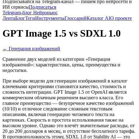
Подписывайся на Telegram-канал — пишем про нейросети и
ИИ сервисы
Подписаться
Telegram-блог Нейроньюс
Лента
Блог
Теги
Инструменты
Глоссарий
Каталог AI
О проекте
GPT Image 1.5
vs
SDXL 1.0
←
Генерация изображений
Сравнение двух моделей из категории «
Генерация
изображений
»: характеристики, цены, преимущества и
недостатки.
При выборе модели для генерации изображений в каталог
ключевыми критериями становятся качество, стоимость и
сложность интеграции. GPT Image 1.5 от OpenAI является
коммерческим облачным решением высшего класса. Его
главное преимущество — безупречное качество изображений
(10/10) и отличное следование сложным текстовым
описаниям, включая генерацию читаемого текста на
картинках. Скорость и простота использования также на
высоком уровне. Однако это влечёт значительные расходы, от
20 до 200 долларов в месяц, и отсутствие бесплатного тарифа.
В противоположность этому, SDXL 1.0 от Stability AI — это