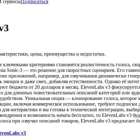
И сервисы
Подписаться
v3
арактеристики, цены, преимущества и недостатки.
 ключевыми критериями становятся реалистичность голоса, скоро
rtesia Sonic-3 — это решение для скоростных сценариев. Его гла
мени приложений, например, для озвучивания динамически гене
ь эмоции и даже смех, добавляя естественности. Однако её интег
буют бюджета от 20 долларов в месяц. ElevenLabs v3 фокусируетс
о для длинных повествовательных описаний категорий или ауди
я удобством. Уникальная опция — клонирование голоса, которое
ции, включая коммерческое использование, требуют подписки до
 для интерактива и вы готовы к технической интеграции, выбира
а внедрения и возможность начать бесплатно, то ElevenLabs v3 
олоса при озвучке описаний товаров, ElevenLabs v3 предлагает б
evenLabs v3