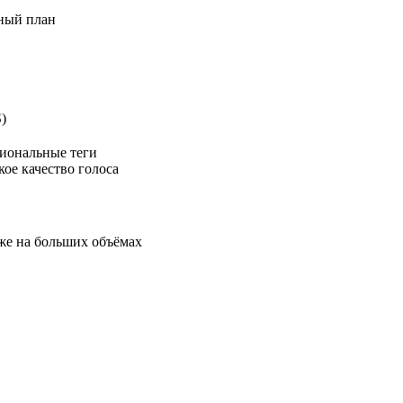
тный план
)
иональные теги
ое качество голоса
же на больших объёмах