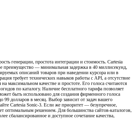
сть генерации, простота интеграции и стоимость. Cartesia
вное преимущество — минимальная задержка в 40 миллисекунд,
рируемых описаний товаров при наведении курсора или в
рация требует технических навыков работы с API, а отсутствие
я на максимальном качестве и простоте. Его голоса считаются
огидов по каталогу. Наличие бесплатного тарифа позволяет
 может быть использовано для создания фирменного голоса
 99 долларов в месяц. Выбор зависит от задач вашего
йте Cartesia Sonic-3. Если же приоритет — безупречное,
будет оптимальным решением. Для большинства сайтов-каталогов,
олее сбалансированное и доступное сочетание качества,