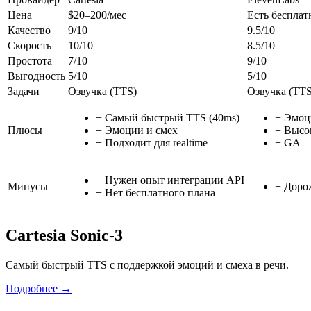
Цена
$20–200/мес
Есть беспла
Качество
9
/10
9.5
/10
Скорость
10
/10
8.5
/10
Простота
7
/10
9
/10
Выгодность
5
/10
5
/10
Задачи
Озвучка (TTS)
Озвучка (TTS
+
Самый быстрый TTS (40ms)
+
Эмоц
Плюсы
+
Эмоции и смех
+
Высок
+
Подходит для realtime
+
GA
−
Нужен опыт интеграции API
Минусы
−
Доро
−
Нет бесплатного плана
Cartesia Sonic-3
Самый быстрый TTS с поддержкой эмоций и смеха в речи.
Подробнее →