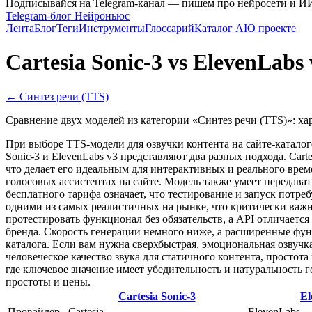
Подписывайся на Telegram-канал — пишем про нейросети и И
Telegram-блог Нейроньюс
Лента
Блог
Теги
Инструменты
Глоссарий
Каталог AI
О проекте
Cartesia Sonic-3
vs
ElevenLabs 
←
Синтез речи (TTS)
Сравнение двух моделей из категории «
Синтез речи (TTS)
»: х
При выборе TTS-модели для озвучки контента на сайте-каталоге
Sonic-3 и ElevenLabs v3 представляют два разных подхода. Ca
что делает его идеальным для интерактивных и реального вре
голосовых ассистентах на сайте. Модель также умеет передават
бесплатного тарифа означает, что тестирование и запуск потре
одними из самых реалистичных на рынке, что критически важн
протестировать функционал без обязательств, а API отличаетс
бренда. Скорость генерации немного ниже, а расширенные функ
каталога. Если вам нужна сверхбыстрая, эмоциональная озвучка
человеческое качество звука для статичного контента, простот
где ключевое значение имеет убедительность и натуральность г
простоты и цены.
Cartesia Sonic-3
El
Провайдер
Cartesia
ElevenLabs