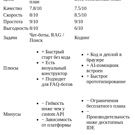
план
Качество
7.8
/10
7.5
/10
Скорость
8
/10
8.5
/10
Простота
9
/10
9
/10
Выгодность
8
/10
6
/10
Чат-боты, RAG /
Задачи
Кодинг
Поиск
+
Быстрый
+
Код и деплой в
старт без кода
браузере
+
Есть
+
AI-помощник
Плюсы
визуальный
встроен
конструктор
+
Быстрое
+
Подходит
прототипирование
для FAQ-ботов
−
Ограничения
−
Гибкость
бесплатного плана
ниже чем у
−
Минусы
custom API
Производительность
−
Зависимость
ниже десктопных
от платформы
IDE