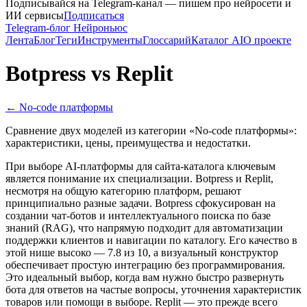
Подписывайся на Telegram-канал — пишем про нейросети и
ИИ сервисы
Подписаться
Telegram-блог Нейроньюс
Лента
Блог
Теги
Инструменты
Глоссарий
Каталог AI
О проекте
Botpress
vs
Replit
←
No-code платформы
Сравнение двух моделей из категории «
No-code платформы
»:
характеристики, цены, преимущества и недостатки.
При выборе AI-платформы для сайта-каталога ключевым
является понимание их специализации. Botpress и Replit,
несмотря на общую категорию платформ, решают
принципиально разные задачи. Botpress сфокусирован на
создании чат-ботов и интеллектуального поиска по базе
знаний (RAG), что напрямую подходит для автоматизации
поддержки клиентов и навигации по каталогу. Его качество в
этой нише высоко — 7.8 из 10, а визуальный конструктор
обеспечивает простую интеграцию без программирования.
Это идеальный выбор, когда вам нужно быстро развернуть
бота для ответов на частые вопросы, уточнения характеристик
товаров или помощи в выборе. Replit — это прежде всего