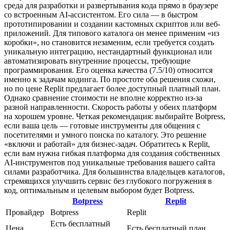
среда для разработки и развертывания кода прямо в браузере
со встроенным AI-ассистентом. Его сила — в быстром
прототипировании и создании кастомных скриптов или веб-
приложений. Для типового каталога он менее применим «из
коробки», но становится незаменим, если требуется создать
уникальную интеграцию, нестандартный функционал или
автоматизировать внутренние процессы, требующие
программирования. Его оценка качества (7.5/10) относится
именно к задачам кодинга. По простоте оба решения схожи,
но по цене Replit предлагает более доступный платный план.
Однако сравнение стоимости не вполне корректно из-за
разной направленности. Скорость работы у обеих платформ
на хорошем уровне. Четкая рекомендация: выбирайте Botpress,
если ваша цель — готовые инструменты для общения с
посетителями и умного поиска по каталогу. Это решение
«включи и работай» для бизнес-задач. Обратитесь к Replit,
если вам нужна гибкая платформа для создания собственных
AI-инструментов под уникальные требования вашего сайта
силами разработчика. Для большинства владельцев каталогов,
стремящихся улучшить сервис без глубокого погружения в
код, оптимальным и целевым выбором будет Botpress.
Botpress
Replit
Провайдер
Botpress
Replit
Есть бесплатный
Цена
Есть бесплатный план